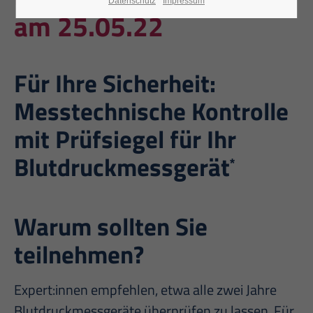
Datenschutz
Impressum
am 25.05.22
Für Ihre Sicherheit:
Messtechnische Kontrolle
mit Prüfsiegel für Ihr
Blutdruckmessgerät
*
Warum sollten Sie
teilnehmen?
Expert:innen empfehlen, etwa alle zwei Jahre
Blutdruckmessgeräte überprüfen zu lassen. Für