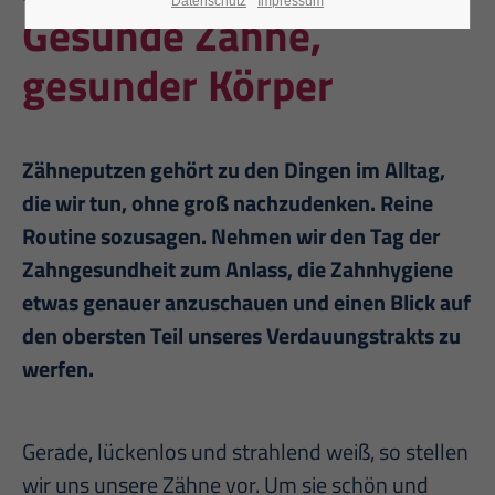
Datenschutz
Impressum
Gesunde Zähne,
gesunder Körper
Zähneputzen gehört zu den Dingen im Alltag,
die wir tun, ohne groß nachzudenken. Reine
Routine sozusagen. Nehmen wir den Tag der
Zahngesundheit zum Anlass, die Zahnhygiene
etwas genauer anzuschauen und einen Blick auf
den obersten Teil unseres Verdauungstrakts zu
werfen.
Gerade, lückenlos und strahlend weiß, so stellen
wir uns unsere Zähne vor. Um sie schön und