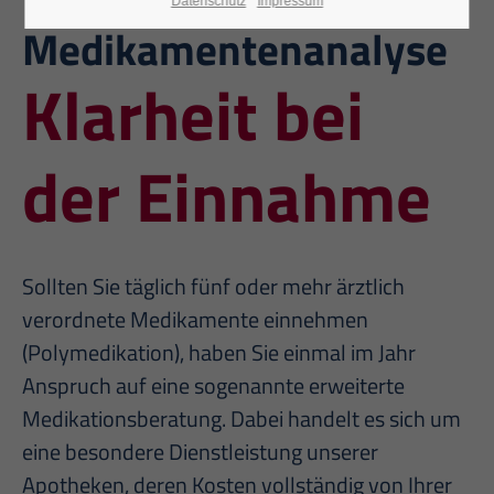
Datenschutz
Impressum
Medikamentenanalyse
Klarheit bei
der Einnahme
Sollten Sie täglich fünf oder mehr ärztlich
verordnete Medikamente einnehmen
(Polymedikation), haben Sie einmal im Jahr
Anspruch auf eine sogenannte erweiterte
Medikationsberatung. Dabei handelt es sich um
eine besondere Dienstleistung unserer
Apotheken, deren Kosten vollständig von Ihrer